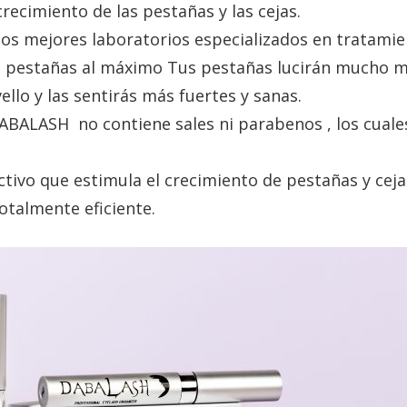
recimiento de las pestañas y las cejas.
a
:
os mejores laboratorios especializados en tratamien
s
1
 pestañas al máximo Tus pestañas lucirán mucho má
:
0
llo y las sentirás más fuertes y sanas.
1
8
BALASH no contiene sales ni parabenos , los cuales 
1
,
2
0
ivo que estimula el crecimiento de pestañas y ceja
,
0
otalmente eficiente.
0
0
€
.
€
.