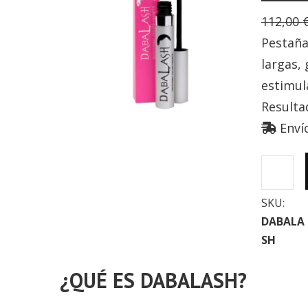
112,00
Pestañas
largas,
estimul
Result
Envío
D
A
SKU:
B
DABALA
A
SH
L
A
¿QUÉ ES DABALASH?
S