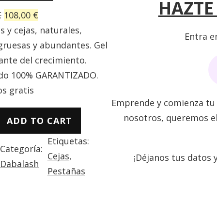
HAZTE
O
C
€
108,00
€
r
u
 y cejas, naturales,
Entra e
i
r
 gruesas y abundantes. Gel
g
r
ante del crecimiento.
i
e
ado 100% GARANTIZADO.
n
n
s gratis
Emprende y comienza tu 
a
t
nosotros, queremos el
l
p
ADD TO CART
p
r
Etiquetas:
Categoría:
r
i
Cejas
, 
¡Déjanos tus datos 
Dabalash
i
c
Pestañas
c
e
e
i
w
s