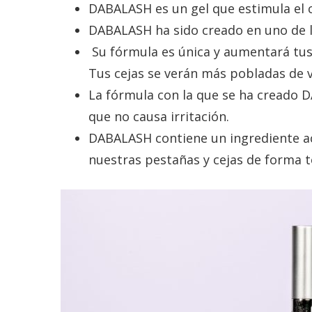
H
DABALASH es un gel que estimula el c
q
DABALASH ha sido creado en uno de l
u
Su fórmula es única y aumentará tus
a
Tus cejas se verán más pobladas de ve
n
La fórmula con la que se ha creado DA
t
que no causa irritación.
i
DABALASH contiene un ingrediente act
t
nuestras pestañas y cejas de forma t
y