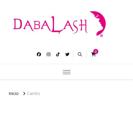
Dabalash
Pestañas más largas gruesas y abundantes.
0
Inicio
Carrito
Carrito