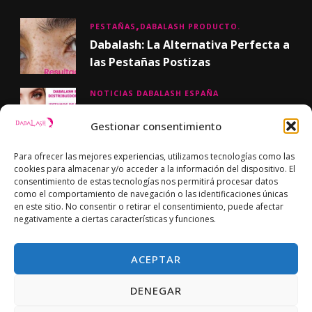
PESTAÑAS
DABALASH PRODUCTO.
Dabalash: La Alternativa Perfecta a
las Pestañas Postizas
NOTICIAS DABALASH ESPAÑA
¡Nueva página web !
Gestionar consentimiento
Para ofrecer las mejores experiencias, utilizamos tecnologías como las
cookies para almacenar y/o acceder a la información del dispositivo. El
consentimiento de estas tecnologías nos permitirá procesar datos
FACEBOOK
como el comportamiento de navegación o las identificaciones únicas
en este sitio. No consentir o retirar el consentimiento, puede afectar
negativamente a ciertas características y funciones.
ACEPTAR
DENEGAR
© Copyright 2024 Dabalash. Todos los derechos