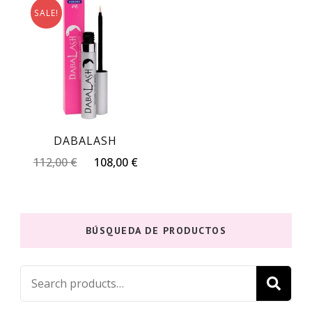
SALE!
DABALASH
Original
Current
112,00
€
108,00
€
price
price
was:
is:
112,00 €.
108,00 €.
BÚSQUEDA DE PRODUCTOS
Search
S
for: