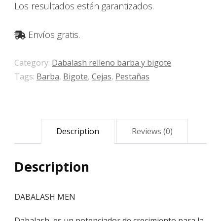
Los resultados están garantizados.
Envíos gratis.
Category:
Dabalash relleno barba y bigote
Tags:
Barba
,
Bigote
,
Cejas
,
Pestañas
Description
Reviews (0)
Description
DABALASH MEN
Dabalash, es un potenciador de crecimiento para la