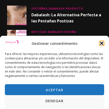
PESTAÑAS
DABALASH PRODUCTO.
Dabalash: La Alternativa Perfecta a
las Pestañas Postizas
NOTICIAS DABALASH ESPAÑA
¡Nueva página web !
Gestionar consentimiento
Para ofrecer las mejores experiencias, utilizamos tecnologías como las
cookies para almacenar y/o acceder a la información del dispositivo. El
consentimiento de estas tecnologías nos permitirá procesar datos
FACEBOOK
como el comportamiento de navegación o las identificaciones únicas
en este sitio. No consentir o retirar el consentimiento, puede afectar
negativamente a ciertas características y funciones.
ACEPTAR
DENEGAR
© Copyright 2024 Dabalash. Todos los derechos