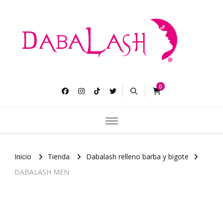
Dabalash
Pestañas más largas gruesas y abundantes.
0
Inicio
Tienda
Dabalash relleno barba y bigote
DABALASH MEN